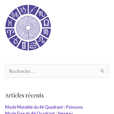
R
e
c
h
e
r
Articles récents
c
h
Mode Mutable du 4è Quadrant : Poissons
e
Mode Fixe du 4è Quadrant : Verseau