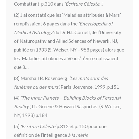
Combattant’ p.310 dans
‘Écriture Céleste…
‘
(2) J’ai constaté que les ‘Maladies attribuées à Mars’
remplissaient 6 pages dans the
‘Encyclopedia of
Medical Astrology’
du Dr H.L.Cornell, de l’University
of Naturopathy and Allied Sciences of Newark, NJ,
publiée en 1933 (S. Weiser, NY – 958 pages) alors que
les ‘Maladies attribuées à Vénus’ n’en remplissaient
que 3…
(3) Marshall B. Rosenberg,
‘Les mots sont des
fenêtres ou des murs’,
Paris, Jouvence, 1999, p.151
(4)
‘The Inner Planets – Building Blocks of Personal
Reality’
, Liz Greene & Howard Sasportas, (S. Weiser,
NY, 1993) p.184
(5)
‘Écriture Céleste’
p.312 et p. 150 pour une
définition de l’intelligence
à la mètis