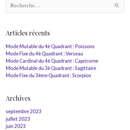
R
e
c
h
e
r
Articles récents
c
h
Mode Mutable du 4è Quadrant : Poissons
e
Mode Fixe du 4è Quadrant : Verseau
r
Mode Cardinal du 4è Quadrant : Capricorne
:
Mode Mutable du 3è Quadrant : Sagittaire
Mode Fixe du 3ème Quadrant : Scorpion
Archives
septembre 2023
juillet 2023
juin 2023