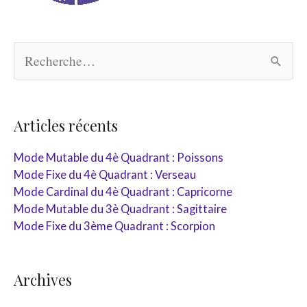
R
e
c
h
e
r
Articles récents
c
h
Mode Mutable du 4è Quadrant : Poissons
e
Mode Fixe du 4è Quadrant : Verseau
r
Mode Cardinal du 4è Quadrant : Capricorne
:
Mode Mutable du 3è Quadrant : Sagittaire
Mode Fixe du 3ème Quadrant : Scorpion
Archives