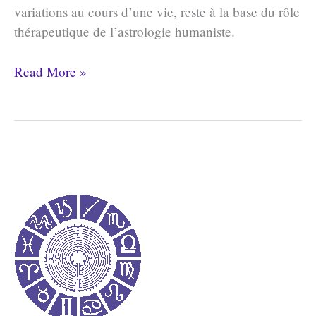
variations au cours d’une vie, reste à la base du rôle
thérapeutique de l’astrologie humaniste.
Les
Read More »
4
éléments
:
Théorie
et
pratique